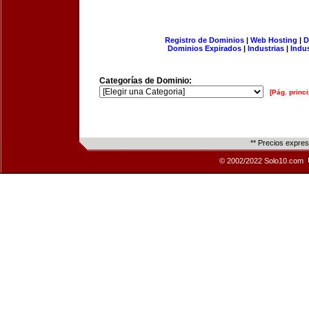
Registro de Dominios
|
Web Hosting
|
D
Dominios Expirados
|
Industrias
|
Indu
Categorías de Dominio:
[Pág. princi
** Precios expre
© 2002/2022 Solo10.com