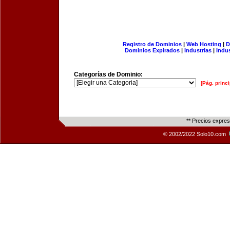
Registro de Dominios
|
Web Hosting
|
D
Dominios Expirados
|
Industrias
|
Indu
Categorías de Dominio:
[Pág. princi
** Precios expre
© 2002/2022 Solo10.com