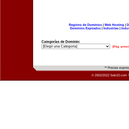
Registro de Dominios
|
Web Hosting
|
D
Dominios Expirados
|
Industrias
|
Indu
Categorías de Dominio:
[Pág. princi
** Precios expre
© 2002/2022 Solo10.com