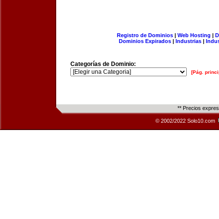
Registro de Dominios
|
Web Hosting
|
D
Dominios Expirados
|
Industrias
|
Indu
Categorías de Dominio:
[Pág. princi
** Precios expre
© 2002/2022 Solo10.com