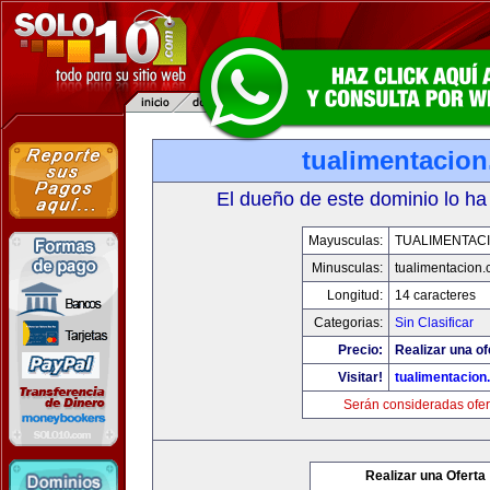
tualimentacio
El dueño de este dominio lo ha
Mayusculas:
TUALIMENTAC
Minusculas:
tualimentacion
Longitud:
14 caracteres
Categorias:
Sin Clasificar
Precio:
Realizar una of
Visitar!
tualimentacion
Serán consideradas ofer
Realizar una Oferta