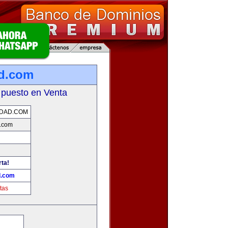
d.com
 puesto en Venta
IDAD.COM
.com
rta!
d.com
tas