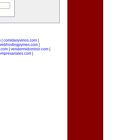
m
|
comidasyvinos.com
|
webhostingpymes.com
|
.com
|
vendermidominio.com
|
empresariales.com
|