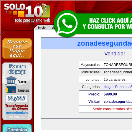
zonadesegurid
Vendido!
Mayusculas:
ZONADESEGUR
Minusculas:
zonadesegurida
Longitud:
15 caracteres
Categorias:
Hogar
,
Portales
,
Precio:
$990.00
Visitar!
zonadesegurida
Serán consideradas ofer